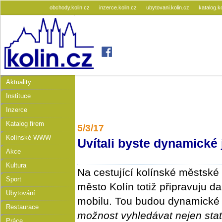
obchody.kolin.cz
inzerce.kolin.cz
ubytovani.kolin.cz
katalog.k
Aktuality
Instituce
Inzerce
Katalog firem
5/3/17
Kolínské WWW
​Uvítali byste dynamické 
Akce
Kultura
Na cestující kolínské městsk
Sport
město Kolín totiž připravuju da
Ubytování
mobilu. Tou budou dynamické 
Restaurace
možnost vyhledávat nejen sta
Práce