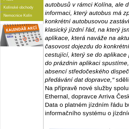
autobusů v rámci Kolína, ale 
Kolínské obchody
informaci, který autobus má z
Nemocnice Kolín
konkrétní autobusovou zastáv
klasický jízdní řád, na který j
aplikace, která naváže na akt
časovost dojezdu do konkrétn
cestující, který se do aplikac
do prázdnin aplikaci spustím
absencí středočeského dispeči
předávání dat dopravce,"
sděli
Na přípravě nové služby spolu
Ethernal, dopravce Arriva Čes
Data o platném jízdním řádu 
informačního systému o jízdní