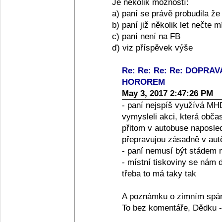
Je několik možností:
a) paní se právě probudila ž
b) paní již několik let nečte m
c) paní není na FB
ď) viz příspěvek výše
Re: Re: Re: Re: DOPRA
HOROREM
May 3, 2017 2:47:26 PM
- paní nejspíš využívá MH
vymysleli akci, která obča
přitom v autobuse naposledy
přepravujou zásadně v autě 
- paní nemusí být stádem 
- místní tiskoviny se nám 
třeba to má taky tak
A poznámku o zimním spá
To bez komentáře, Dědku -