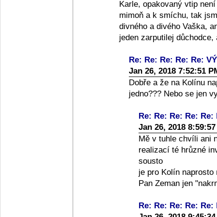
Karle, opakovaný vtip není
mimoň a k smíchu, tak jsme
divného a divého Vaška, an
jeden zarputilej důchodce,
Re: Re: Re: Re: Re: V
Jan 26, 2018 7:52:51 P
Dobře a že na Kolínu na
jedno??? Nebo se jen v
Re: Re: Re: Re: Re:
Jan 26, 2018 8:59:5
Mě v tuhle chvíli ani
realizací té hrůzné i
sousto
je pro Kolín naprosto 
Pan Zeman jen "nakrm
Re: Re: Re: Re: Re:
Jan 26, 2018 9:45:3