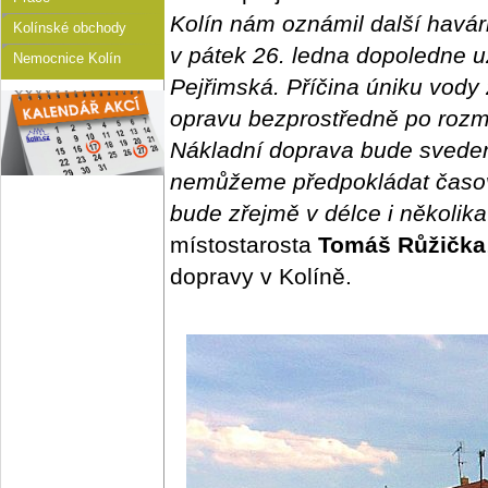
Kolín nám oznámil další havár
Kolínské obchody
v pátek 26. ledna dopoledne u
Nemocnice Kolín
Pejřimská. Příčina úniku vod
opravu bezprostředně po rozm
Nákladní doprava bude sveden
nemůžeme předpokládat časov
bude zřejmě v délce i několika
místostarosta
Tomáš Růžička
dopravy v Kolíně.