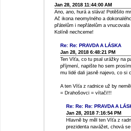
Jan 28, 2018 11:44:00 AM
Ano, ano, hurá a sláva! Potěšilo m
Ač ikona neomylného a dokonalého
přátelům i nepřátelům a vnucovala
Kolíně nechceme!
Re: Re: PRAVDA A LÁSKA
Jan 28, 2018 6:48:21 PM
Ten Víťa, co tu psal urážky na 
příjmení, napište ho sem prosím
mu lidé dali jasně najevo, co si
A ten Víťa z radnice už by nem
= Drahošovci = vítači!!!
Re: Re: Re: PRAVDA A LÁ
Jan 28, 2018 7:16:54 PM
Hlavně by měl ten Víťa z radn
prezidenta navážet, chová se