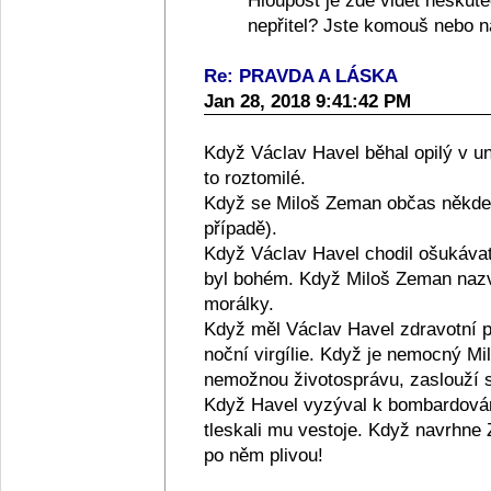
Hloupost je zde vidět neskute
nepřitel? Jste komouš nebo 
Re: PRAVDA A LÁSKA
Jan 28, 2018 9:41:42 PM
Když Václav Havel běhal opilý v u
to roztomilé.
Když se Miloš Zeman občas někde n
případě).
Když Václav Havel chodil ošukávat
byl bohém. Když Miloš Zeman nazv
morálky.
Když měl Václav Havel zdravotní po
noční virgílie. Když je nemocný M
nemožnou životosprávu, zaslouží si
Když Havel vyzýval k bombardování 
tleskali mu vestoje. Když navrhne
po něm plivou!