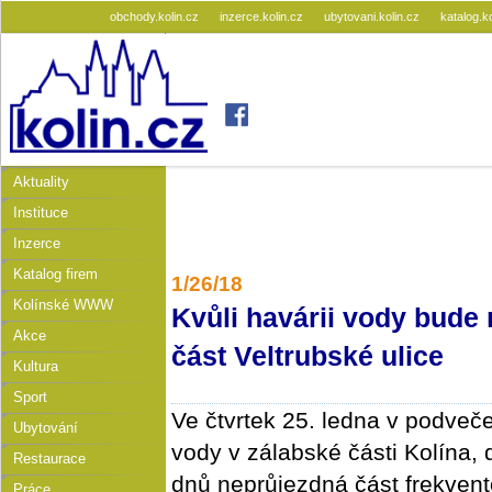
obchody.kolin.cz
inzerce.kolin.cz
ubytovani.kolin.cz
katalog.k
Aktuality
Instituce
Inzerce
Katalog firem
1/26/18
Kolínské WWW
Kvůli havárii vody bude
Akce
část Veltrubské ulice
Kultura
Sport
Ve čtvrtek 25. ledna v podveče
Ubytování
vody v zálabské části Kolína, 
Restaurace
dnů neprůjezdná část frekvent
Práce