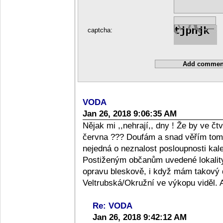
captcha:
VODA
Jan 26, 2018 9:06:35 AM
Nějak mi ,,nehrají,, dny ! Že by ve čt
června ??? Doufám a snad věřím tomu,
nejedná o neznalost posloupnosti kale
Postiženým občanům uvedené lokalit
opravu bleskově, i když mám takový 
Veltrubská/Okružní ve výkopu viděl. Asi
Re: VODA
Jan 26, 2018 9:42:12 AM