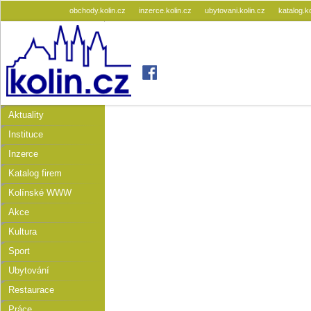
obchody.kolin.cz
inzerce.kolin.cz
ubytovani.kolin.cz
katalog.k
Aktuality
Instituce
Inzerce
Katalog firem
Kolínské WWW
Akce
Kultura
Sport
Ubytování
Restaurace
Práce