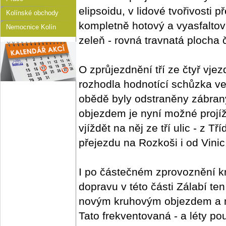
elipsoidu, v lidové tvořivosti 
Kolínské obchody
kompletně hotový a vyasfaltov
Nemocnice Kolín
zeleň - rovná travnatá plocha
O zprůjezdnění tří ze čtyř vje
rozhodla hodnotící schůzka ve 
obědě byly odstraněny zábran
objezdem je nyní možné projížd
vjíždět na něj ze tří ulic - z 
přejezdu na Rozkoši i od Vinic
I po částečném zprovoznění kr
dopravu v této části Zálabí ten
novým kruhovým objezdem a na
Tato frekventovaná - a léty po