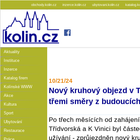
obchody.kolin.cz
inzerce.kolin.cz
ubytovani.kolin.cz
katalog.k
Aktuality
Instituce
Inzerce
Katalog firem
10/21/24
Kolínské WWW
Nový kruhový objezd v Tř
Akce
třemi směry z budoucích
Kultura
Sport
Po třech měsících od zahájení 
Ubytování
Třídvorská a K Vinici byl čás
Restaurace
užívání - zprůjezdněn nový kr
Práce