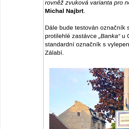
rovněž zvuková varianta pro 
Michal Najbrt
.
Dále bude testován označník 
protilehlé zastávce
„Banka“
u 
standardní označník s vylepe
Zálabí.