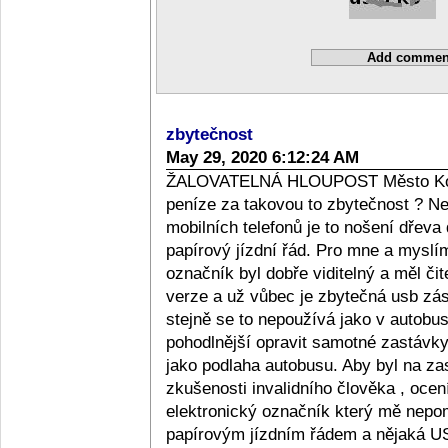
zbytečnost
May 29, 2020 6:12:24 AM
ŽALOVATELNÁ HLOUPOST Město Kolín 
peníze za takovou to zbytečnost ? Ne
mobilních telefonů je to nošení dřeva 
papírový jízdní řád. Pro mne a myslím 
označník byl dobře viditelný a měl čit
verze a už vůbec je zbytečná usb zá
stejně se to nepoužívá jako v autobu
pohodlnější opravit samotné zastávky
jako podlaha autobusu. Aby byl na zas
zkušenosti invalidního člověka , oce
elektronický označník který mě nepo
papírovým jízdním řádem a nějaká US