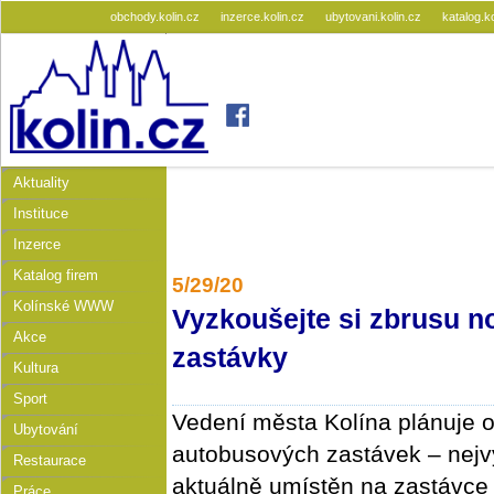
obchody.kolin.cz
inzerce.kolin.cz
ubytovani.kolin.cz
katalog.k
Aktuality
Instituce
Inzerce
Katalog firem
5/29/20
Kolínské WWW
​Vyzkoušejte si zbrusu 
Akce
zastávky
Kultura
Sport
Vedení města Kolína plánuje o
Ubytování
autobusových zastávek – nejv
Restaurace
aktuálně umístěn na zastávc
Práce