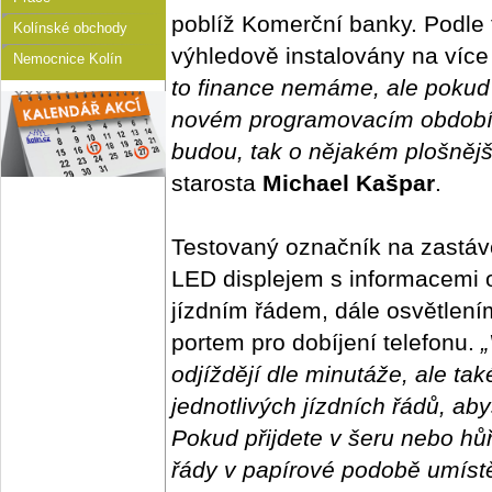
poblíž Komerční banky. Podle 
Kolínské obchody
výhledově instalovány na víc
Nemocnice Kolín
to finance nemáme, ale pokud 
novém programovacím období,
budou, tak o nějakém plošněj
starosta
Michael Kašpar
.
Testovaný označník na zastá
LED displejem s informacemi 
jízdním řádem, dále osvětlení
portem pro dobíjení telefonu.
„
odjíždějí dle minutáže, ale ta
jednotlivých jízdních řádů, abys
Pokud přijdete v šeru nebo hůře 
řády v papírové podobě umístě