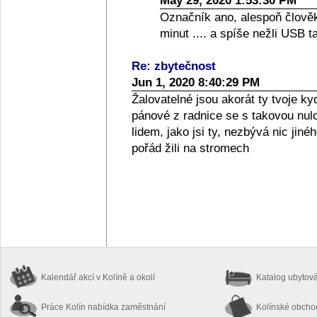
May 29, 2020 1:53:30 PM
Označník ano, alespoň člověk
minut .... a spíše nežli USB t
Re: zbytečnost
Jun 1, 2020 8:40:29 PM
Žalovatelné jsou akorát ty tvoje k
pánové z radnice se s takovou nulo
lidem, jako jsi ty, nezbývá nic jiné
pořád žili na stromech
Kalendář akcí
v Kolíně a okolí
Katalog ubytov
Práce Kolín
nabídka zaměstnání
Kolínské obch