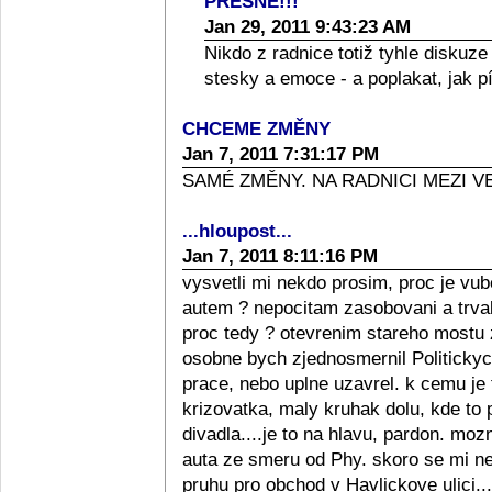
PŘESNÉ!!!
Jan 29, 2011 9:43:23 AM
Nikdo z radnice totiž tyhle diskuz
stesky a emoce - a poplakat, jak pí
CHCEME ZMĚNY
Jan 7, 2011 7:31:17 PM
SAMÉ ZMĚNY. NA RADNICI MEZI 
...hloupost...
Jan 7, 2011 8:11:16 PM
vysvetli mi nekdo prosim, proc je vube
autem ? nepocitam zasobovani a trval
proc tedy ? otevrenim stareho mostu z
osobne bych zjednosmernil Politicky
prace, nebo uplne uzavrel. k cemu je
krizovatka, maly kruhak dolu, kde to 
divadla....je to na hlavu, pardon. moz
auta ze smeru od Phy. skoro se mi nec
pruhu pro obchod v Havlickove ulici..