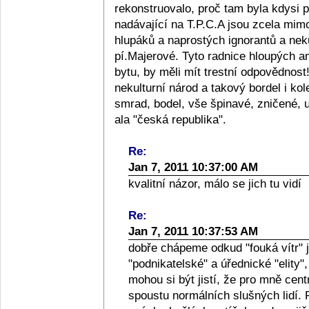
rekonstruovalo, proč tam byla kdysi pěš
nadávající na T.P.C.A jsou zcela mimo
hlupáků a naprostých ignorantů a nekul
pí.Majerové. Tyto radnice hloupých a
bytu, by měli mít trestní odpovědnost
nekulturní národ a takový bordel i ko
smrad, bodel, vše špinavé, zničené, uc
ala "česká republika".
Re:
Jan 7, 2011 10:37:00 AM
kvalitní názor, málo se jich tu vidí
Re:
Jan 7, 2011 10:37:53 AM
dobře chápeme odkud "fouká vítr" 
"podnikatelské" a úřednické "elity", 
mohou si být jistí, že pro mně cent
spoustu normálních slušných lidí. Pá