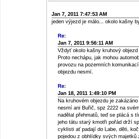
Jan 7, 2011 7:47:53 AM
jeden výjezd je málo... okolo kašny b
Re:
Jan 7, 2011 9:56:11 AM
Vždyť okolo kašny kruhový objezd
Proto nechápu, jak mohou automobi
provozu na pozemních komunikacíc
objezdu nesmí.
Re:
Jan 18, 2011 1:49:10 PM
Na kruhovém objezdu je zakázáno s
nesmí ani Buřič, spz 2222 na svém
nadělal přehmatů, teď se plácá s
jeho tátu starý kmotři pořád drží 
cyklisti ať padají do Labe, děti, koč
pojedou z obhlídky svých majetků 