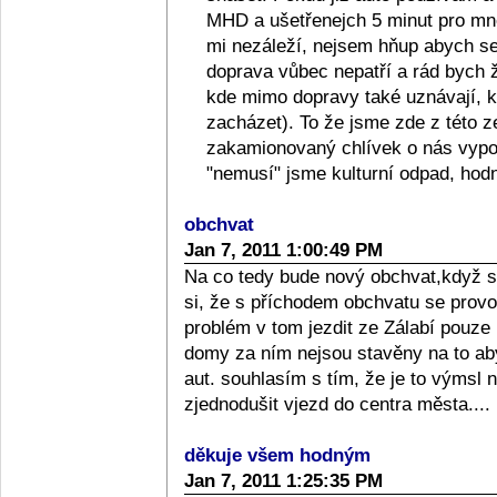
MHD a ušetřenejch 5 minut pro mn
mi nezáleží, nejsem hňup abych se
doprava vůbec nepatří a rád bych 
kde mimo dopravy také uznávají, kl
zacházet). To že jsme zde z této 
zakamionovaný chlívek o nás vypov
"nemusí" jsme kulturní odpad, hodný
obchvat
Jan 7, 2011 1:00:49 PM
Na co tedy bude nový obchvat,když 
si, že s příchodem obchvatu se provo
problém v tom jezdit ze Zálabí pouze
domy za ním nejsou stavěny na to aby
aut. souhlasím s tím, že je to výmsl na
zjednodušit vjezd do centra města....
děkuje všem hodným
Jan 7, 2011 1:25:35 PM