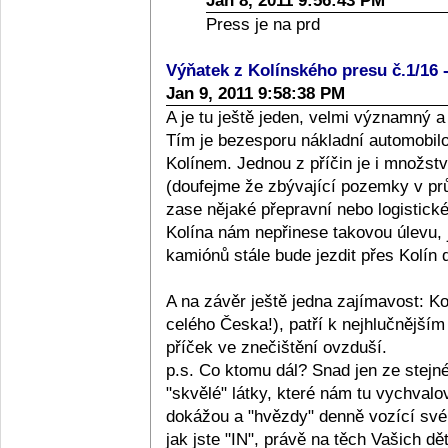
Jan 8, 2011 9:56:43 PM
Press je na prd
Výňatek z Kolínského presu č.1/16 -
Jan 9, 2011 9:58:38 PM
A je tu ještě jeden, velmi významný 
Tím je bezesporu nákladní automobilo
Kolínem. Jednou z příčin je i množst
(doufejme že zbývající pozemky v p
zase nějaké přepravní nebo logistické
Kolína nám nepřinese takovou úlevu, 
kamiónů stále bude jezdit přes Kolín
A na závěr ještě jedna zajímavost: Ko
celého Česka!), patří k nejhlučnější
příček ve znečištění ovzduší.
p.s. Co ktomu dál? Snad jen ze stejné
"skvělé" látky, které nám tu vychval
dokážou a "hvězdy" denně vozící své d
jak jste "IN", právě na těch Vašich dě