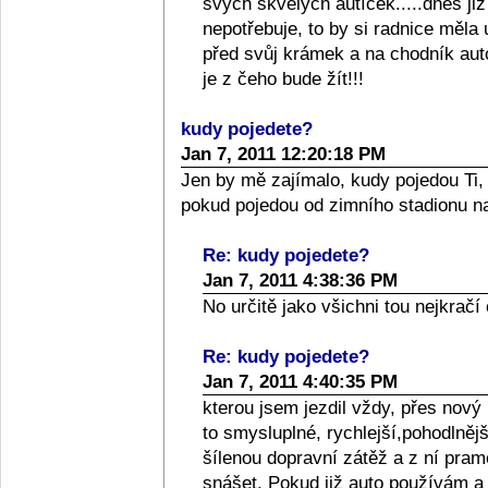
svých skvělých autíček.....dnes j
nepotřebuje, to by si radnice měl
před svůj krámek a na chodník aut
je z čeho bude žít!!!
kudy pojedete?
Jan 7, 2011 12:20:18 PM
Jen by mě zajímalo, kudy pojedou Ti
pokud pojedou od zimního stadionu na 
Re: kudy pojedete?
Jan 7, 2011 4:38:36 PM
No určitě jako všichni tou nejkračí
Re: kudy pojedete?
Jan 7, 2011 4:40:35 PM
kterou jsem jezdil vždy, přes nový
to smysluplné, rychlejší,pohodlnějš
šílenou dopravní zátěž a z ní pram
snášet. Pokud již auto používám a 