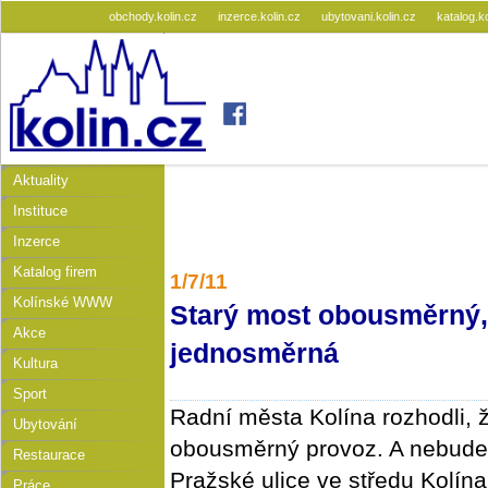
obchody.kolin.cz
inzerce.kolin.cz
ubytovani.kolin.cz
katalog.k
Aktuality
Instituce
Inzerce
Katalog firem
1/7/11
Kolínské WWW
Starý most obousměrný, 
Akce
jednosměrná
Kultura
Sport
Radní města Kolína rozhodli, 
Ubytování
obousměrný provoz. A nebude 
Restaurace
Pražské ulice ve středu Kolína
Práce