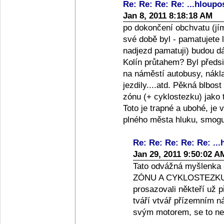
Re: Re: Re: Re: ...hloupos
Jan 8, 2011 8:18:18 AM
po dokončení obchvatu (jí
své době byl - pamatujete l
nadjezd pamatuji) budou d
Kolín průtahem? Byl předsi 
na náměstí autobusy, nákla
jezdily....atd. Pěkná blbos
zónu (+ cyklostezku) jako t
Toto je trapné a ubohé, je v
plného města hluku, smogu 
Re: Re: Re: Re: Re: ...
Jan 29, 2011 9:50:02 A
Tato odvážná myšlenk
ZÓNU A CYKLOSTEZKU (s
prosazovali někteří už 
tváří vtvář přízemním n
svým motorem, se to nep