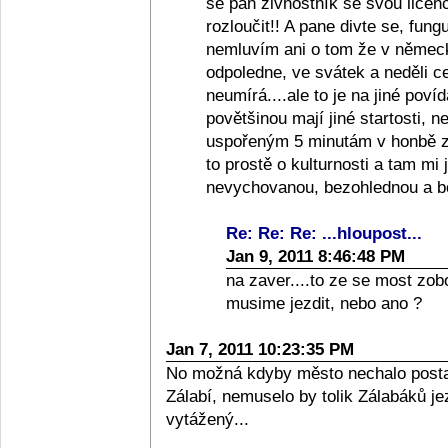
se pan živnostník se svou licenc
rozloučit!! A pane divte se, fungu
nemluvím ani o tom že v německ
odpoledne, ve svátek a neděli c
neumírá....ale to je na jiné povíd
povětšinou mají jiné startosti, 
uspořeným 5 minutám v honbě za
to prostě o kulturnosti a tam m
nevychovanou, bezohlednou a bo
Re: Re: Re: ...hloupost...
Jan 9, 2011 8:46:48 PM
na zaver....to ze se most z
musime jezdit, nebo ano ?
Jan 7, 2011 10:23:35 PM
No možná kdyby město nechalo posta
Zálabí, nemuselo by tolik Zálabáků je
vytážený...