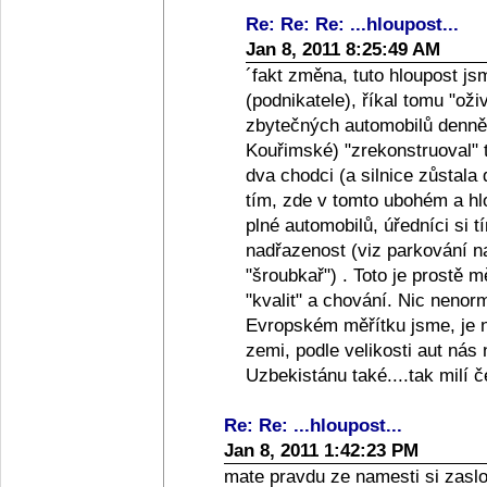
Re: Re: Re: ...hloupost...
Jan 8, 2011 8:25:49 AM
´fakt změna, tuto hloupost jsm
(podnikatele), říkal tomu "oživ
zbytečných automobilů denně
Kouřimské) "zrekonstruoval" 
dva chodci (a silnice zůstala 
tím, zde v tomto ubohém a h
plné automobilů, úředníci si t
nadřazenost (viz parkování n
"šroubkař") . Toto je prost
"kvalit" a chování. Nic nenor
Evropském měřítku jsme, je n
zemi, podle velikosti aut nás
Uzbekistánu také....tak milí č
Re: Re: ...hloupost...
Jan 8, 2011 1:42:23 PM
mate pravdu ze namesti si zasl