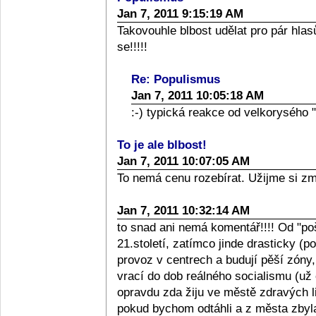
Jan 7, 2011 9:15:19 AM
Takovouhle blbost udělat pro pár hla
se!!!!!
Re: Populismus
Jan 7, 2011 10:05:18 AM
:-) typická reakce od velkorysého "
To je ale blbost!
Jan 7, 2011 10:07:05 AM
To nemá cenu rozebírat. Užijme si zm
Jan 7, 2011 10:32:14 AM
to snad ani nemá komentář!!!! Od "poš
21.století, zatímco jinde drasticky (p
provoz v centrech a budují pěší zóny,
vrací do dob reálného socialismu (už
opravdu zda žiju ve městě zdravých li
pokud bychom odtáhli a z města zbyla 