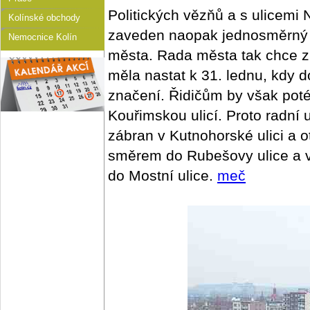
Politických vězňů a s ulicemi
Kolínské obchody
zaveden naopak jednosměrný p
Nemocnice Kolín
města. Rada města tak chce z
měla nastat k 31. lednu, kdy 
značení. Řidičům by však poté 
Kouřimskou ulicí. Proto radní
zábran v Kutnohorské ulici a o
směrem do Rubešovy ulice a 
do Mostní ulice.
meč