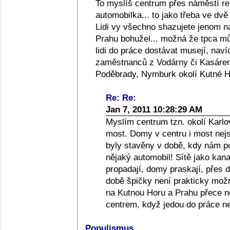
To myslíš centrum přes náměstí re
automobilka... to jako třeba ve dvě
Lidi vy všechno shazujete jenom na 
Prahu bohužel... možná že tpca můž
lidi do práce dostávat musejí, naví
zaměstnanců z Vodárny či Kasáren, 
Poděbrady, Nymburk okolí Kutné Ho
Re: Re:
Jan 7, 2011 10:28:29 AM
Myslím centrum tzn. okolí Karlo
most. Domy v centru i most nej
byly stavěny v době, kdy nám po
nějaký automobil! Sítě jako kan
propadají, domy praskají, přes d
době špičky není prakticky možné
na Kutnou Horu a Prahu přece n
centrem, když jedou do práce n
Populismus