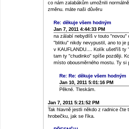
co nám zalabákům umožnili normálně j
změnu. máte naši důvěru
Re: děkuje všem hodným
Jan 7, 2011 4:44:33 PM
na zálabí nebydlíš v touto "novou" 
"blitku" nikdy nevypustil, ano to je
v KAUFLANDU.... Kolík ušetříš ty 
tam ty "chudinko" spíše později. Kd
místo obousměrného mostu. Ty si 
Re: Re: děkuje všem hodným
Jan 10, 2011 5:01:16 PM
Pěkné. Tleskám.
Jan 7, 2011 5:21:52 PM
Tak hlavně jestli někdo z radnice čt
hrobečku, jak se říka.