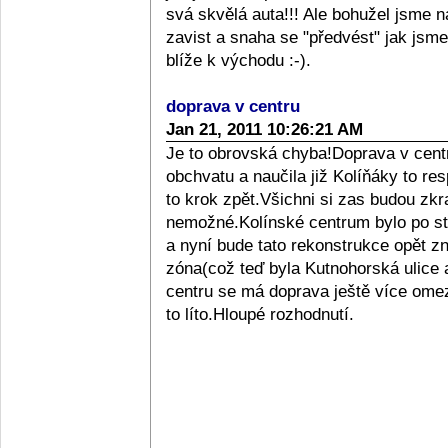
svá skvělá auta!!! Ale bohužel jsme 
zavist a snaha se "předvést" jak jsme 
blíže k východu :-).
doprava v centru
Jan 21, 2011 10:26:21 AM
Je to obrovská chyba!Doprava v centr
obchvatu a naučila již Kolíňáky to r
to krok zpět.Všichni si zas budou zkr
nemožné.Kolínské centrum bylo po st
a nyní bude tato rekonstrukce opět z
zóna(což teď byla Kutnohorská ulice 
centru se má doprava ještě více omezo
to líto.Hloupé rozhodnutí.