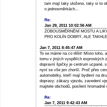
tam mají taky uloženo, taky si to ob
o jednosměrkách...
Re:
Jan 29, 2011 10:02:56 AM
ZOBOUSMĚRNĚNÍ MOSTU A LIKV
PRO KOLÍN DOBRÝ, ALE TAKHLE
Jan 7, 2011 8:45:47 AM
To se máme na co těšit! Místo toho, a
tomu v jiných vyspělích evproských 
dopravní špičky je centrum ucpané, s
nyní se vše jen zhorší. Proč přes ce
automobilky, kteří mají bydlení na 
dopravy: zákazy vjezdu, zavedení vje
majitele obchodů, posílení hromadné 
Re:
Jan 7, 2011 9:42:43 AM