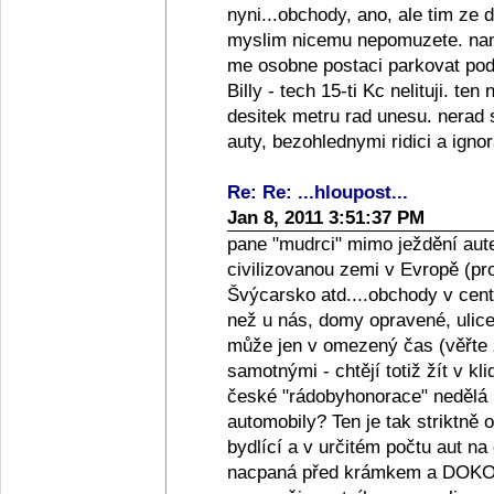
nyni...obchody, ano, ale tim ze d
myslim nicemu nepomuzete. name
me osobne postaci parkovat pod
Billy - tech 15-ti Kc nelituji. te
desitek metru rad unesu. nerad
auty, bezohlednymi ridici a igno
Re: Re: ...hloupost...
Jan 8, 2011 3:51:37 PM
pane "mudrci" mimo ježdění aute
civilizovanou zemi v Evropě (p
Švýcarsko atd....obchody v cent
než u nás, domy opravené, ulice
může jen v omezený čas (věřte že 
samotnými - chtějí totiž žít v kl
české "rádobyhonorace" nedělá 
automobily? Ten je tak striktně
bydlící a v určitém počtu aut na
nacpaná před krámkem a DOKON