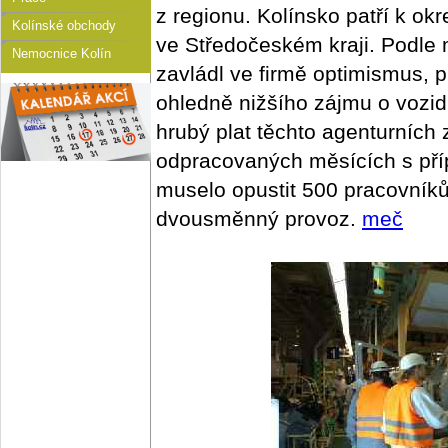
z regionu. Kolínsko patří k o
Kolínské obchody
ve Středočeském kraji. Podl
Nemocnice Kolín
zavládl ve firmě optimismus, 
ohledně nižšího zájmu o vozid
hrubý plat těchto agenturních
odpracovaných měsících s příp
muselo opustit 500 pracovníků
dvousměnný provoz.
meč