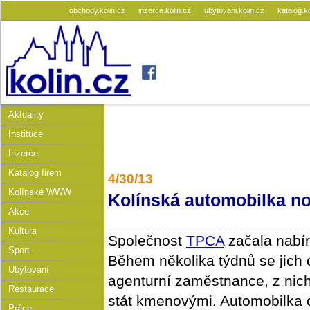
obchody.kolin.cz
inzerce.kolin.cz
ubytovani.kolin.cz
katalog.k
Aktuality
Instituce
Inzerce
Katalog firem
4/30/13
Kolínské WWW
Kolínská automobilka no
Akce
Kultura
Společnost
TPCA
začala nabír
Sport
Během několika týdnů se jich 
Ubytování
agenturní zaměstnance, z nich
Restaurace
stát kmenovými. Automobilka 
Práce