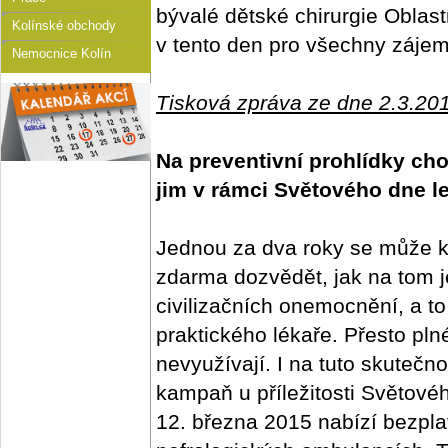
bývalé dětské chirurgie Oblas
Kolínské obchody
v tento den pro všechny záje
Nemocnice Kolín
Tisková zpráva ze dne 2.3.20
Na preventivní prohlídky cho
jim v rámci Světového dne le
Jednou za dva roky se může k
zdarma dozvědět, jak na tom j
civilizačních onemocnění, a t
praktického lékaře. Přesto pln
nevyužívají. I na tuto skutečn
kampaň u příležitosti Světovéh
12. března 2015 nabízí bezpla