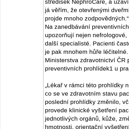
středisek NephroCare, a uzavír
já věřím, že otevřenými dveřm
projde mnoho zodpovědných.“
Na zanedbávání preventivních 
upozorňují nejen nefrologové, 
další specialisté. Pacienti ča
je pak mnohem hůře léčitelné.
Ministerstva zdravotnictví ČR 
preventivních prohlídek1 u pra
„Lékař v rámci této prohlídky n
co se ve zdravotním stavu pac
poslední prohlídky změnilo, vč
provede klinické vyšetření paci
jednotlivých orgánů, kůže, změ
hmotnosti, orientační vyšetřen