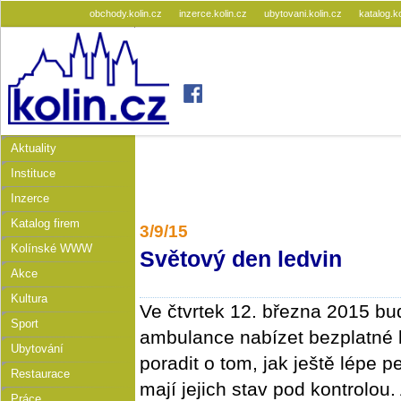
obchody.kolin.cz
inzerce.kolin.cz
ubytovani.kolin.cz
katalog.k
Aktuality
Instituce
Inzerce
Katalog firem
3/9/15
Kolínské WWW
Světový den ledvin
Akce
Kultura
Ve čtvrtek 12. března 2015 bu
Sport
ambulance nabízet bezplatné 
Ubytování
poradit o tom, jak ještě lépe pe
Restaurace
mají jejich stav pod kontrolo
Práce