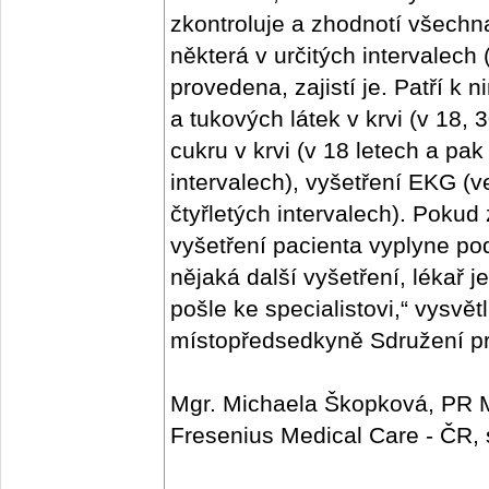
zkontroluje a zhodnotí všechn
některá v určitých intervalec
provedena, zajistí je. Patří k 
a tukových látek v krvi (v 18, 
cukru v krvi (v 18 letech a pa
intervalech), vyšetření EKG (v
čtyřletých intervalech). Poku
vyšetření pacienta vyplyne p
nějaká další vyšetření, lékař
pošle ke specialistovi,“ vysvě
místopředsedkyně Sdružení pr
Mgr. Michaela Škopková, PR
Fresenius Medical Care - ČR, s