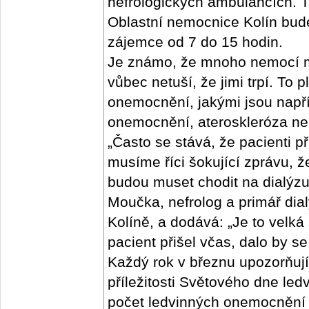
nefrologických ambulancích. T
Oblastní nemocnice Kolín bud
zájemce od 7 do 15 hodi
Je známo, že mnoho nemocí mů
vůbec netuší, že jimi trpí. To p
onemocnění, jakými jsou např
onemocnění, ateroskleróza ne
„Často se stává, že pacienti př
musíme říci šokující zprávu, že
budou muset chodit na dialýz
Moučka, nefrolog a primář dia
Kolíně, a dodává: „Je to velk
pacient přišel včas, dalo by se
Každý rok v březnu upozorňují
příležitosti Světového dne led
počet ledvinných onemocnění 