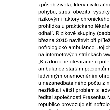
způsob života, který civiliz
pohybu, stres, obezita, vysoký
rizikovými faktory chronickéh
prohlídka u praktického lékaře
odhalí. Rizikové skupiny (osob
března 2015 navštívit při příl
nefrologické ambulance. Jejic
na internetových stránkách w
„Každoročně otevíráme u příle
ambulance starším pacientům, 
ledvinným onemocněním ohrože
u nezanedbatelného počtu z ni
nezřídka i větší problém s led
ředitel společnosti Fresenius 
republice provozuje síť nefro