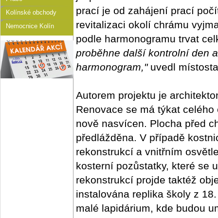
prací je od zahájení prací po
Kolínské obchody
revitalizaci okolí chrámu vyjm
Nemocnice Kolín
podle harmonogramu trvat celk
proběhne další kontrolní den 
harmonogram,"
uvedl místost
Autorem projektu je architekt
Renovace se má týkat celého o
nově nasvícen. Plocha před 
předlážděna. V případě kostnic
rekonstrukcí a vnitřním osvět
kosterní pozůstatky, které se 
rekonstrukcí projde taktéž obj
instalována replika školy z 18.
malé lapidárium, kde budou um