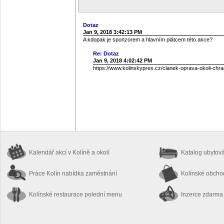
Dotaz
Jan 9, 2018 3:42:13 PM
A kdopak je sponzorem a hlavním plátcem této akce?
Re: Dotaz
Jan 9, 2018 4:02:42 PM
https://www.kolinskypres.cz/clanek-oprava-okoli-chram
Kalendář akcí
v Kolíně a okolí
Katalog ubytov
Práce Kolín
nabídka zaměstnání
Kolínské obch
Kolínské restaurace
polední menu
Inzerce zdarma