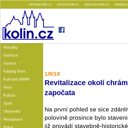
obchody.kolin.cz
inzerce.kolin.cz
ubytovani.kolin.cz
katalog.k
Aktuality
Instituce
Inzerce
Katalog firem
1/8/18
Kolínské WWW
Revitalizace okolí chrám
Akce
započata
Kultura
Sport
Na první pohled se sice zdánl
Ubytování
polovině prosince bylo staven
Restaurace
již provádí stavebně-histori
Práce