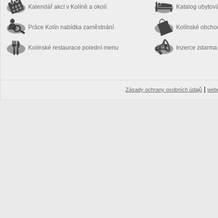
Kalendář akcí
v Kolíně a okolí
Katalog ubytov
Práce Kolín
nabídka zaměstnání
Kolínské obch
Kolínské restaurace
polední menu
Inzerce zdarma
|
Zásady ochrany osobních údajů
web