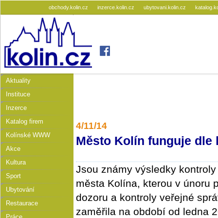
obchody.kolin.cz
inzerce.kolin.cz
ubytovani.kolin.cz
katalog.k
Aktuality
Instituce
Inzerce
Katalog firem
4/11/14
Kolínské WWW
Město Kolín funguje dle
Akce
Kultura
Jsou známy výsledky kontroly
Sport
města Kolína, kterou v únoru 
Ubytování
dozoru a kontroly veřejné sprá
Restaurace
zaměřila na období od ledna 
Práce