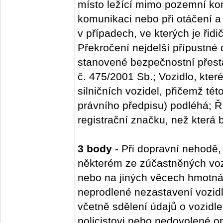
místo ležící mimo pozemní kom
komunikaci nebo při otáčení a
v případech, ve kterých je řidi
Překročení nejdelší přípustné
stanovené bezpečnostní přestá
č. 475/2001 Sb.; Vozidlo, které
silničních vozidel, přičemž tét
právního předpisu) podléhá; Ří
registrační značku, než která b
3 body
- Při dopravní nehodě,
některém ze zúčastněných voz
nebo na jiných věcech hmotná
neprodlené nezastavení vozidl
včetně sdělení údajů o vozidl
policistovi nebo nedovolené o