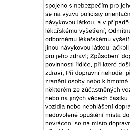
spojeno s nebezpečím pro jeho
se na výzvu policisty orientačn
návykovou látkou, a v případě 
lékařskému vyšetření; Odmítnut
odbornému lékařskému vyšetření
jinou návykovou látkou, ačkol
pro jeho zdraví; Způsobení d
povinnosti řidiče, při které d
zdraví; Při dopravní nehodě, p
zranění osoby nebo k hmotné 
některém ze zúčastněných voz
nebo na jiných věcech částku
vozidla nebo neohlášení dopra
nedovolené opuštění místa d
nevrácení se na místo doprav