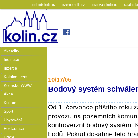
obchody.kolin.cz
inzerce.kolin.cz
ubytovani.kolin.cz
katalog.k
Aktuality
Instituce
Inzerce
Katalog firem
10/17/05
Kolínské WWW
Bodový systém schvále
Akce
Kultura
Od 1. července příštího roku z
Sport
provozu na pozemních komunik
Ubytování
kontroverzní bodový systém. K
Restaurace
bodů. Pokud dosáhne této hran
Práce