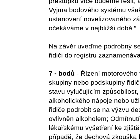
přestupků více budeme řešit, 
Vyjma bodového systému však 
ustanovení novelizovaného zák
očekáváme v nejbližší době.“
Na závěr uveďme podrobný se
řidiči do registru zaznamenáva
7 - bodů
- Řízení motorového v
skupiny nebo podskupiny řidič
stavu vylučujícím způsobilost, k
alkoholického nápoje nebo uži
řidiče podrobit se na výzvu de
ovlivněn alkoholem; Odmítnutí 
lékařskému vyšetření ke zjiště
případě, že dechová zkouška by