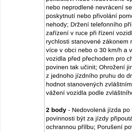
nebo neprodlené nevrácení se
poskytnutí nebo přivolání pom
nehody; Držení telefonního př
zařízení v ruce při řízení vozi
rychlosti stanovené zákonem 
více v obci nebo o 30 km/h a
vozidla před přechodem pro ch
povinen tak učinit; Ohrožení ji
z jednoho jízdního pruhu do d
hodnot stanovených zvláštním
vážení vozidla podle zvláštníh
2 body
- Nedovolená jízda po
povinnosti být za jízdy připo
ochrannou přílbu; Porušení po