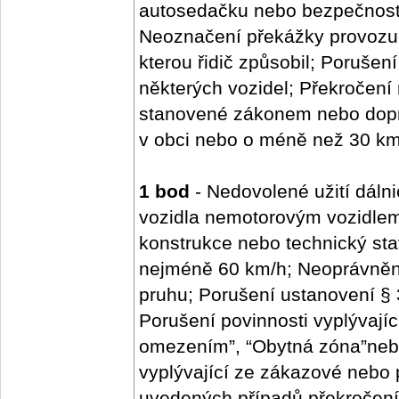
autosedačku nebo bezpečnostní
Neoznačení překážky provozu
kterou řidič způsobil; Porušen
některých vozidel; Překročení 
stanovené zákonem nebo dopr
v obci nebo o méně než 30 k
1 bod
- Nedovolené užití dálni
vozidla nemotorovým vozidle
konstrukce nebo technický st
nejméně 60 km/h; Neoprávněné
pruhu; Porušení ustanovení § 
Porušení povinnosti vyplývají
omezením”, “Obytná zóna”nebo
vyplývající ze zákazové nebo
uvedených případů překročení 