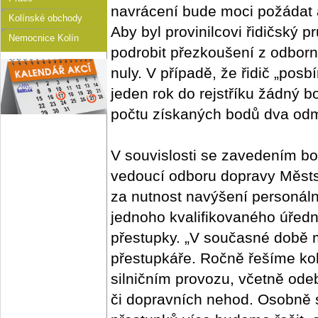
navrácení bude moci požádat a
Kolínské obchody
Aby byl provinilcovi řidičský 
Nemocnice Kolín
podrobit přezkoušení z odborn
nuly. V případě, že řidič „pos
jeden rok do rejstříku žádný 
počtu získaných bodů dva od
V souvislosti se zavedením b
vedoucí odboru dopravy Městs
za nutnost navýšení personál
jednoho kvalifikovaného úředn
přestupky. „V současné době
přestupkáře. Ročně řešíme ko
silničním provozu, včetně odeb
či dopravních nehod. Osobně si