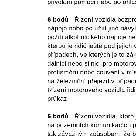
přivolání pomoci nebo po ohlá
6 bodů
- Řízení vozidla bezpr
nápoje nebo po užití jiné náv
požití alkoholického nápoje ne
kterou je řidič ještě pod jejich
případech, ve kterých je to z
dálnici nebo silnici pro motoro
protisměru nebo couvání v mís
na železniční přejezd v případ
Řízení motorového vozidla řid
průkaz.
5 bodů
- Řízení vozidla, které
na pozemních komunikacích po
tak závažným způsobem, že be